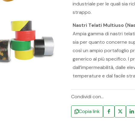
industriale per le quali sia r
strappo.
Nastri Telati Multiuso (N
Ampia gamma di nastri telati 
sia per quanto concerne sup
così un ampio portafoglio pro
generico al più specifico. I
dall’impermeabilità, dalle el
temperature e dal facile str
Condividi con...
Copia link