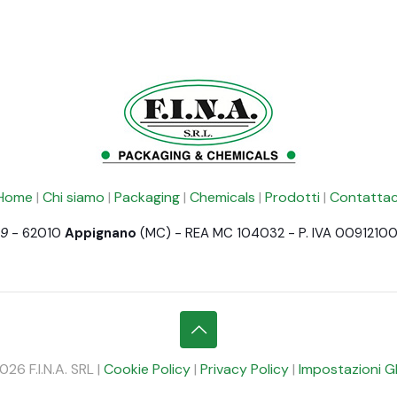
Home
|
Chi siamo
|
Packaging
|
Chemicals
|
Prodotti
|
Contattac
 9
- 62010
Appignano
(MC) - REA MC 104032 - P. IVA 0091210
26 F.I.N.A. SRL |
Cookie Policy
|
Privacy Policy
|
Impostazioni 