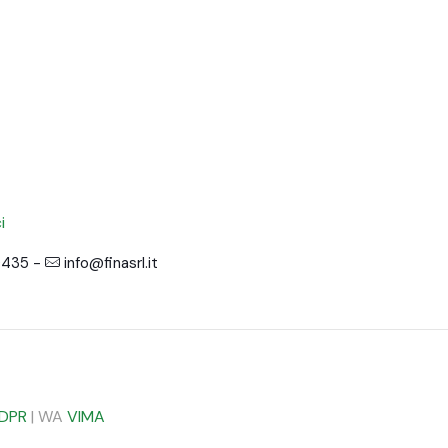
i
0435 -
info@finasrl.it
GDPR
| WA
VIMA