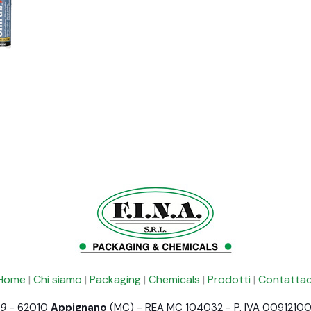
Home
|
Chi siamo
|
Packaging
|
Chemicals
|
Prodotti
|
Contattac
 9
- 62010
Appignano
(MC) - REA MC 104032 - P. IVA 0091210