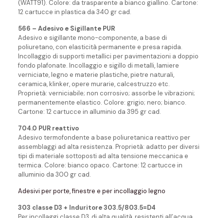
(WATT91). Colore: da trasparente a bianco giallino. Cartone:
12 cartucce in plastica da 340 gr cad.
566 – Adesivo e Sigillante PUR
Adesivo e sigillante mono-componente, a base di
poliuretano, con elasticità permanente e presa rapida.
Incollaggio di supporti metallici per pavimentazioni a doppio
fondo plafonate. Incollaggio e sigillo di metalli, lamiere
verniciate, legno e materie plastiche, pietre naturali,
ceramica, klinker, opere murarie, calcestruzzo etc.
Proprietà: verniciabile; non corrosivo; assorbe le vibrazioni;
permanentemente elastico. Colore: grigio; nero; bianco.
Cartone: 12 cartucce in alluminio da 395 gr cad.
704.0 PUR reattivo
Adesivo termofondente a base poliuretanica reattivo per
assemblaggi ad alta resistenza. Proprietà: adatto per diversi
tipi di materiale sottoposti ad alta tensione meccanica e
termica. Colore: bianco opaco. Cartone: 12 cartucce in
alluminio da 300 gr cad.
Adesivi per porte, finestre e per incollaggio legno
303 classe D3 + Induritore 303.5/803.5=D4
Per incollaggi classe D3, di alta qualità, resistenti all’acqua.