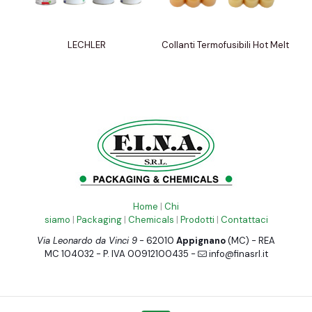
LECHLER
Collanti Termofusibili Hot Melt
Home
|
Chi
siamo
|
Packaging
|
Chemicals
|
Prodotti
|
Contattaci
Via Leonardo da Vinci 9
- 62010
Appignano
(MC) - REA
MC 104032 - P. IVA 00912100435 -
info@finasrl.it