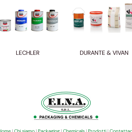
LECHLER
DURANTE & VIVAN
Home
|
Chi siamo
|
Packaging
|
Chemicals
|
Prodotti
|
Contattac