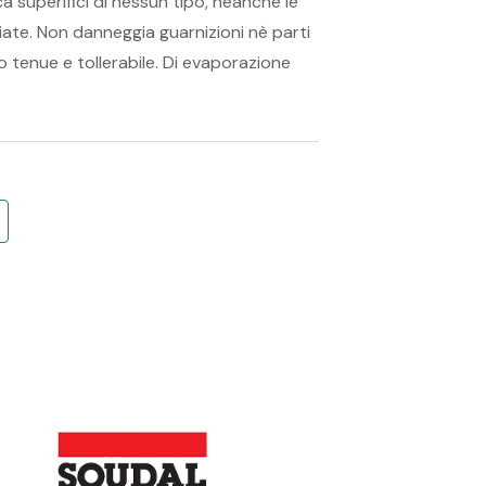
ca superifici di nessun tipo, neanche le
ciate. Non danneggia guarnizioni nè parti
 tenue e tollerabile. Di evaporazione