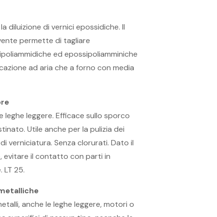
 diluizione di vernici epossidiche. Il
vente permette di tagliare
sipoliammidiche ed epossipoliamminiche
iccazione ad aria che a forno con media
ore
 e leghe leggere. Efficace sullo sporco
tinato. Utile anche per la pulizia dei
di verniciatura. Senza clorurati. Dato il
evitare il contatto con parti in
. LT 25.
metalliche
metalli, anche le leghe leggere, motori o