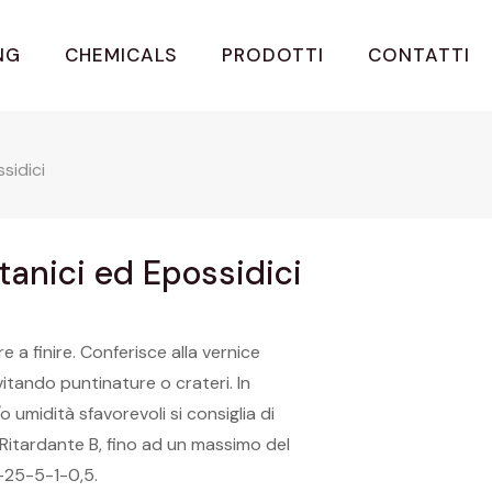
NG
CHEMICALS
PRODOTTI
CONTATTI
sidici
etanici ed Epossidici
e a finire. Conferisce alla vernice
vitando puntinature o crateri. In
 umidità sfavorevoli si consiglia di
Ritardante B, fino ad un massimo del
0-25-5-1-0,5.