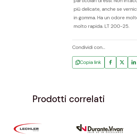
particolari di essi. Non intac
più delicate, anche se verni
in gomma. Ha un odore molto
molto rapida. LT 200-25.
Condividi con...
Copia link
Prodotti correlati